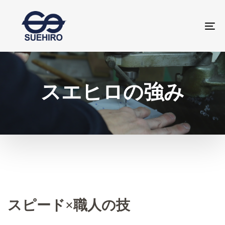
Skip
Skip
to
links
Tog
primary
navigation
Skip
to
スエヒロの強み
content
スピード×職人の技