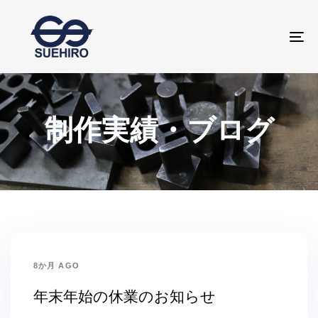
Skip
Skip
to
links
To
primary
navigation
Skip
to
制作実績・ブログ
content
8か月 AGO
年末年始の休業のお知らせ